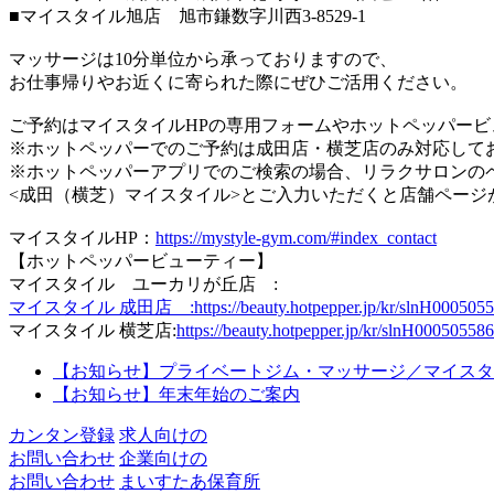
■マイスタイル旭店 旭市鎌数字川西3-8529-1
マッサージは10分単位から承っておりますので、
お仕事帰りやお近くに寄られた際にぜひご活用ください。
ご予約はマイスタイルHPの専用フォームやホットペッパービ
※ホットペッパーでのご予約は成田店・横芝店のみ対応して
※ホットペッパーアプリでのご検索の場合、リラクサロンの
<成田（横芝）マイスタイル>とご入力いただくと店舗ページ
マイスタイルHP：
https://mystyle-gym.com/#index_contact
【ホットペッパービューティー】
マイスタイル ユーカリが丘店 :
マイスタイル 成田店 :
https://beauty.hotpepper.jp/kr/slnH000505
マイスタイル 横芝店:
https://beauty.hotpepper.jp/kr/slnH000505586
【お知らせ】プライベートジム・マッサージ／マイスタ
【お知らせ】年末年始のご案内
カンタン登録
求人
向けの
お問い合わせ
企業
向けの
お問い合わせ
まいすたあ保育所