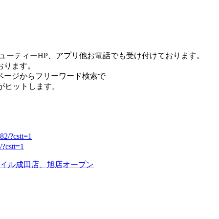
ューティーHP、アプリ他お電話でも受け付けております。
おります。
ページからフリーワード検索で
がヒットします。
582/?cstt=1
/?cstt=1
イル成田店、旭店オープン