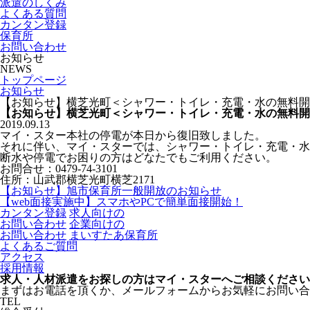
派遣のしくみ
よくある質問
カンタン登録
保育所
お問い合わせ
お知らせ
NEWS
トップページ
お知らせ
【お知らせ】横芝光町＜シャワー・トイレ・充電・水の無料開
【お知らせ】横芝光町＜シャワー・トイレ・充電・水の無料開
2019.09.13
マイ・スター本社の停電が本日から復旧致しました。
それに伴い、マイ・スターでは、シャワー・トイレ・充電・水
断水や停電でお困りの方はどなたでもご利用ください。
お問合せ：0479-74-3101
住所：山武郡横芝光町横芝2171
【お知らせ】旭市保育所一般開放のお知らせ
【web面接実施中】スマホやPCで簡単面接開始！
カンタン登録
求人
向けの
お問い合わせ
企業
向けの
お問い合わせ
まいすたあ保育所
よくあるご質問
アクセス
採用情報
求人・人材派遣をお探しの方はマイ・スターへご相談ください
まずはお電話を頂くか、メールフォームからお気軽にお問い合
TEL