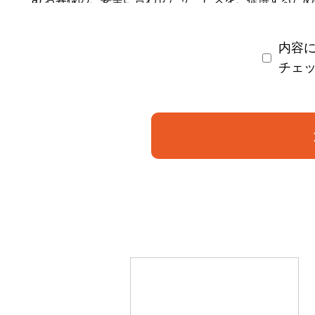
お問い合わせいただいたご質問への回答のご連絡。
内容
取得した個人情報は、ご本人の同意なしに目的以外では
チェ
情報が漏洩しないよう対策を講じ、従業員だけでなく委
ご本人の同意を得ずに第三者に情報を提供しません。
ご本人からの求めに応じ情報を開示します。
公開された個人情報が事実と異なる場合、訂正や削除に
個人情報の取り扱いに関する苦情に対し、適切・迅速に